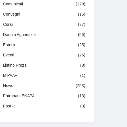
Comunicati
(229)
Convegni
(15)
Corsi
(27)
Daunia Agrinotizie
(56)
Estero
(25)
Eventi
(26)
Listino Prezzi
(8)
MIPAAF
(1)
News
(253)
Patronato ENAPA
(13)
Post-it
(3)