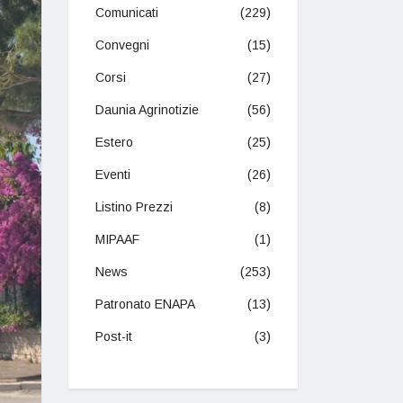
Comunicati
(229)
Convegni
(15)
Corsi
(27)
Daunia Agrinotizie
(56)
Estero
(25)
Eventi
(26)
Listino Prezzi
(8)
MIPAAF
(1)
News
(253)
Patronato ENAPA
(13)
Post-it
(3)