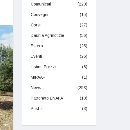
Comunicati
(229)
Convegni
(15)
Corsi
(27)
Daunia Agrinotizie
(56)
Estero
(25)
Eventi
(26)
Listino Prezzi
(8)
MIPAAF
(1)
News
(253)
Patronato ENAPA
(13)
Post-it
(3)