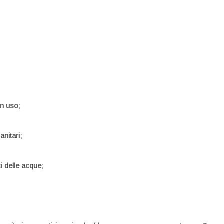
in uso;
anitari;
ci delle acque;