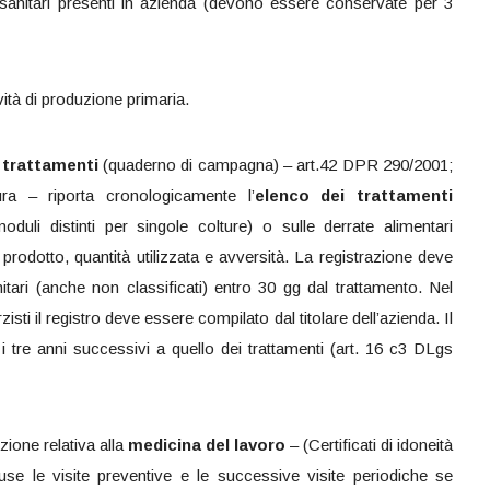
tosanitari presenti in azienda (devono essere conservate per 3
vità di produzione primaria.
 trattamenti
(quaderno di campagna) – art.42 DPR 290/2001;
ura – riporta cronologicamente l’
elenco dei trattamenti
duli distinti per singole colture) o sulle derrate alimentari
rodotto, quantità utilizzata e avversità. La registrazione deve
anitari (anche non classificati) entro 30 gg dal trattamento. Nel
isti il registro deve essere compilato dal titolare dell’azienda. Il
 tre anni successivi a quello dei trattamenti (art. 16 c3 DLgs
ione relativa alla
medicina del lavoro
– (Certificati di idoneità
luse le visite preventive e le successive visite periodiche se