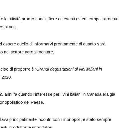
 le attività promozionali, fiere ed eventi esteri compatibilmente
ospitanti.
ad essere quello di informarvi prontamente di quanto sarà
ro nel settore agroalimentare.
ciso di proporre è “
Grandi degustazioni di vini italiani in
e 2020.
5 anni fa quando l’interesse per i vini italiani in Canada era già
onopolistico del Paese.
rtava principalmente incontri con i monopoli, è stato sempre
nti, produttori e importatori.