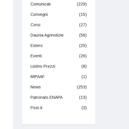
Comunicati
(229)
Convegni
(15)
Corsi
(27)
Daunia Agrinotizie
(56)
Estero
(25)
Eventi
(26)
Listino Prezzi
(8)
MIPAAF
(1)
News
(253)
Patronato ENAPA
(13)
Post-it
(3)