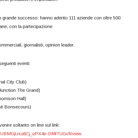
 un grande successo: hanno aderito 111 aziende con oltre 500
liane, con la partecipazione
mmerciali, giornalisti, opinion leader.
seguenti eventi:
al City Club)
 Junction The Grand)
homson Hall)
hè Bonsecours)
enire soltanto on line sul link:
qP5vUBMGjUxu8Cj_uPX4e-DMlTUGvfi/view