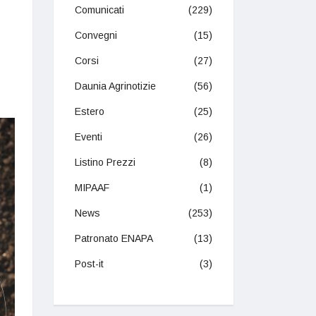
Comunicati
(229)
Convegni
(15)
Corsi
(27)
Daunia Agrinotizie
(56)
Estero
(25)
Eventi
(26)
Listino Prezzi
(8)
MIPAAF
(1)
News
(253)
Patronato ENAPA
(13)
Post-it
(3)